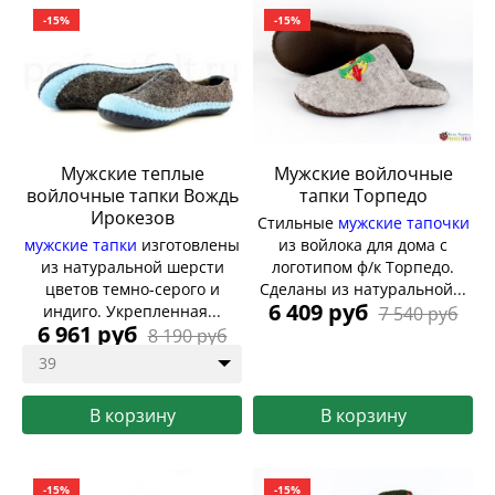
-15%
-15%
Мужские теплые
Мужские войлочные
войлочные тапки Вождь
тапки Торпедо
Ирокезов
Стильные
мужские тапочки
мужские тапки
изготовлены
из войлока для дома с
из натуральной шерсти
логотипом ф/к Торпедо.
цветов темно-серого и
Сделаны из натуральной...
6 409 руб
индиго. Укрепленная...
7 540 руб
6 961 руб
8 190 руб
39
В корзину
В корзину
Купить
Купить
-15%
-15%