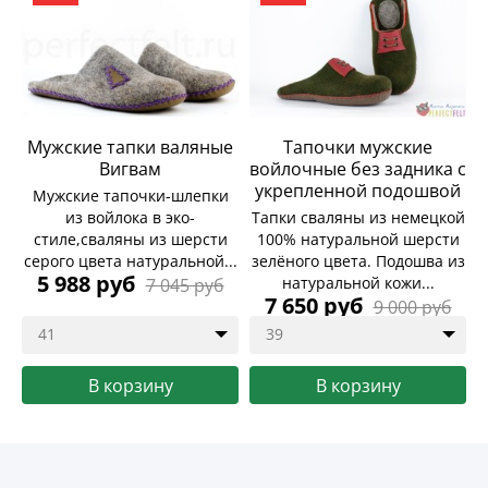
Мужские тапки валяные
Тапочки мужские
Вигвам
войлочные без задника с
укрепленной подошвой
Мужские тапочки-шлепки
из войлока в эко-
Тапки сваляны из немецкой
стиле,сваляны из шерсти
100% натуральной шерсти
серого цвета натуральной...
зелёного цвета. Подошва из
5 988 руб
натуральной кожи...
7 045 руб
7 650 руб
9 000 руб
41
39
В корзину
В корзину
Купить
6 961 руб
Купить