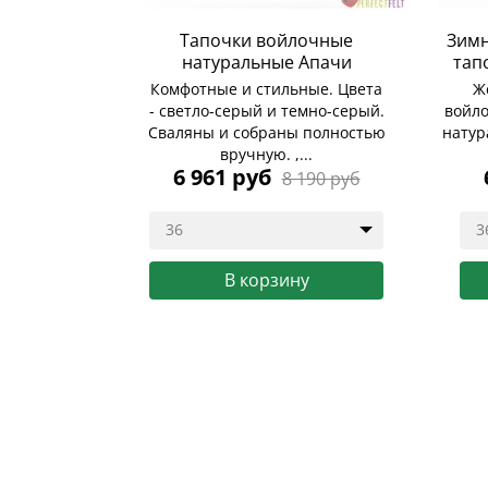
Тапочки войлочные
Зимн
натуральные Апачи
тап
Комфотные и стильные. Цвета
Ж
- светло-серый и темно-серый.
войл
Сваляны и собраны полностью
натур
вручную. ,...
6 961 руб
8 190 руб
36
3
В корзину
6 077 руб
Купить
Ку