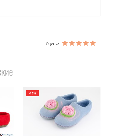
Оценка
ские
-15%