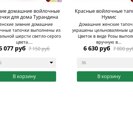
ие домашние войлочные
Красные войлочные тап
очки для дома Турандина
Нумис
енские зимние домашние
Домашние женские тапоч
очные тапочки выполнены из
украшены цельноваляным ц
альной шерсти светло-серого
Цветок в виде Розы выпол
цвета....
вручную в...
6 077 руб
6 630 руб
7 150 руб
7 800 ру
6
36
В корзину
В корзину
пить
Купить