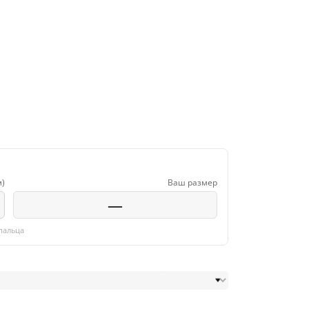
м)
Ваш размер
—
пальца