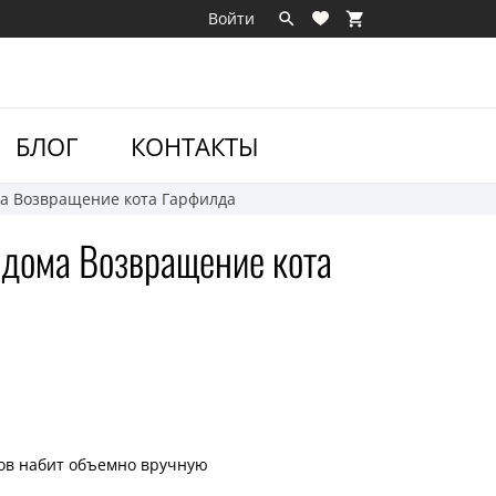
Войти

shopping_cart

БЛОГ
КОНТАКТЫ
а Возвращение кота Гарфилда
 дома Возвращение кота
сов набит объемно вручную