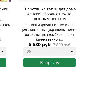
очки
Шерстяные тапки для дома
женские Ноэль с нежно-
розовым цветком
ки,
ветком
Тапочки домашние женские
нен
цельноваляные,украшены нежно-
розовым цветкомСделаны из
качественной...
б
6 630 руб
7 800 руб
36
В корзину
Купить