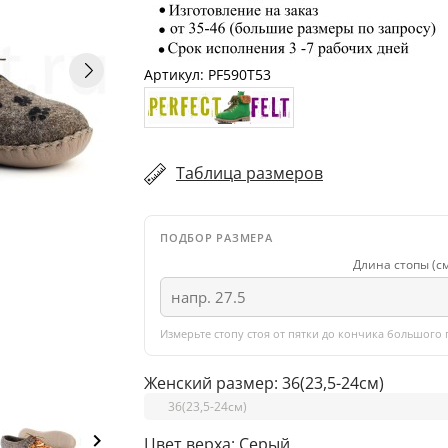
Артикул:
PF590T53
Таблица размеров
ПОДБОР РАЗМЕРА
Длина стопы (с
Измерьте стопу стоя от пятки до кончика большого 
Женский размер: 36(23,5-24см)
keyboard_arrow_right
Цвет верха: Серый