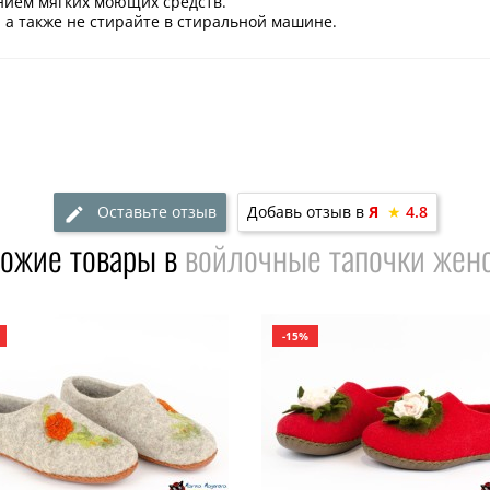
анием мягких моющих средств.
 а также не стирайте в стиральной машине.
Оставьте отзыв
Добавь отзыв в
Я
★
4.8
ожие товары в
войлочные тапочки жен
-15%